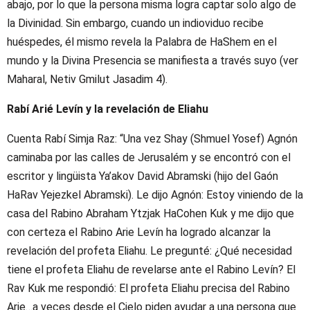
abajo, por lo que la persona misma logra captar solo algo de
la Divinidad. Sin embargo, cuando un indioviduo recibe
huéspedes, él mismo revela la Palabra de HaShem en el
mundo y la Divina Presencia se manifiesta a través suyo (ver
Maharal, Netiv Gmilut Jasadim 4).
Rabí Arié Levín y la revelación de Eliahu
Cuenta Rabí Simja Raz: “Una vez Shay (Shmuel Yosef) Agnón
caminaba por las calles de Jerusalém y se encontró con el
escritor y lingüista Ya’akov David Abramski (hijo del Gaón
HaRav Yejezkel Abramski). Le dijo Agnón: Estoy viniendo de la
casa del Rabino Abraham Ytzjak HaCohen Kuk y me dijo que
con certeza el Rabino Arie Levín ha logrado alcanzar la
revelación del profeta Eliahu. Le pregunté: ¿Qué necesidad
tiene el profeta Eliahu de revelarse ante el Rabino Levín? El
Rav Kuk me respondió: El profeta Eliahu precisa del Rabino
Arie…a veces desde el Cielo piden ayudar a una persona que