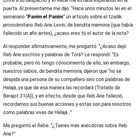
Entré a su despacho y el Rebe me estaba esperando en la
puerta. Al presentarme me dijo: “Hace unos minutos leí en el
semanario “
Panim el Panim
” un artículo sobre el tzadik
jerosolimitano Reb Arie Levín, de bendita memoria (que había
fallecido un año antes), ¿acaso eres tú el autor de la nota?
Al responder afirmativamente, me preguntó: “¿Acaso dejó
Reb Arie escritos y palabras de Torá? Le respondí: “Es
probable, pero no tengo conocimiento de ello, sin embargo,
nuestros sabios, de bendita memoria, dijeron que “no se
despida una persona de su compañero sino con palabras de
Halajá, ya que de esa manera las recordará (Tratado de
Berajot 31(A)), y en efecto, desde que Reb Arie falleció,
recordamos sus buenas acciones y estas son para nosotros
como palabras vivas de Halajá…”
Me preguntó el Rebe: “¿Tienes más anécdotas sobre Reb
Arie?”