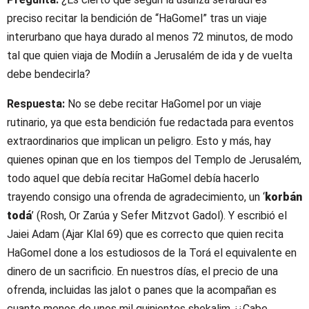
preciso recitar la bendición de “HaGomel” tras un viaje
interurbano que haya durado al menos 72 minutos, de modo
tal que quien viaja de Modiín a Jerusalém de ida y de vuelta
debe bendecirla?
Respuesta:
No se debe recitar HaGomel por un viaje
rutinario, ya que esta bendición fue redactada para eventos
extraordinarios que implican un peligro. Esto y más, hay
quienes opinan que en los tiempos del Templo de Jerusalém,
todo aquel que debía recitar HaGomel debía hacerlo
trayendo consigo una ofrenda de agradecimiento, un ‘
korbán
todá
’ (Rosh, Or Zarúa y Sefer Mitzvot Gadol). Y escribió el
Jaiei Adam (Ajar Klal 69) que es correcto que quien recita
HaGomel done a los estudiosos de la Torá el equivalente en
dinero de un sacrificio. En nuestros días, el precio de una
ofrenda, incluidas las jalot o panes que la acompañan es
cuanto menos de unos mil quinientos shekalim. ¡¿Cabe