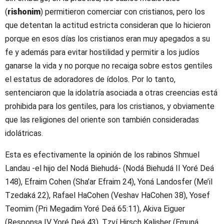
(
rishonim
) permitieron comerciar con cristianos, pero los
que detentan la actitud estricta consideran que lo hicieron
porque en esos días los cristianos eran muy apegados a su
fe y además para evitar hostilidad y permitir a los judíos
ganarse la vida y no porque no recaiga sobre estos gentiles
el estatus de adoradores de ídolos. Por lo tanto,
sentenciaron que la idolatría asociada a otras creencias está
prohibida para los gentiles, para los cristianos, y obviamente
que las religiones del oriente son también consideradas
idolátricas.
Esta es efectivamente la opinión de los rabinos Shmuel
Landau -el hijo del Nodá Biehudá- (Nodá Biehudá II Yoré Deá
148), Efraim Cohen (Sha’ar Efraim 24), Yoná Landosfer (Me’il
Tzedaká 22), Rafael HaCohen (Veshav HaCohen 38), Yosef
Teomim (Pri Megadim Yoré Deá 65:11), Akiva Eiguer
(Responsa IV Yoré Deá 43), Tzví Hirsch Kalisher (Emuná