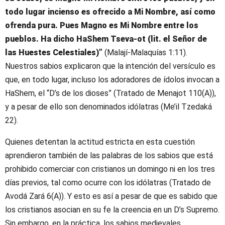
todo lugar incienso es ofrecido a Mi Nombre, así como
ofrenda pura. Pues Magno es Mi Nombre entre los
pueblos. Ha dicho HaShem Tseva-ot (lit. el Señor de
las Huestes Celestiales)”
(Malají-Malaquías 1:11).
Nuestros sabios explicaron que la intención del versículo es
que, en todo lugar, incluso los adoradores de ídolos invocan a
HaShem, el “D’s de los dioses” (Tratado de Menajot 110(A)),
y a pesar de ello son denominados idólatras (Me’il Tzedaká
22).
Quienes detentan la actitud estricta en esta cuestión
aprendieron también de las palabras de los sabios que está
prohibido comerciar con cristianos un domingo ni en los tres
días previos, tal como ocurre con los idólatras (Tratado de
Avodá Zará 6(A)). Y esto es así a pesar de que es sabido que
los cristianos asocian en su fe la creencia en un D’s Supremo.
Sin embargo, en la práctica, los sabios medievales