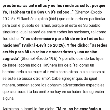
prosternarás ante ellas y no les rendirás culto, porque
Yo, HaShem tu D’s Soy un D’s celoso…”
(Shemot-Éxodo
20:2-5). El Rambán explicó (ibid.) que este celo es particular
para con el pueblo de Israel, porque el este es Su pueblo
singular al cual separó de entre todas las naciones, tal como
fue dicho:
“Y os diferenciaré para Mí de entre todas las
naciones” (Vaikrá-Levítico 20:26). Y fue dicho: “Ustedes
seréis para Mí un reino de sacerdotes y una nación
sagrada”
(Shemot-Éxodo 19:6). Y por ello cuando los hijos
de Israel adoran ídolos HaShem los cela “tal como un
hombre cela a su mujer al ir esta hacia otros, o a su siervo si
se este se busca otro amo”. Cabe agregar que, de igual
manera, penden sobre los cohanim advertencias especiales
que si un israelita las omite no hay en su haber transgresión
alguna.
Asimismo, a Israel le fue dicho:
“Mira, os he enseñado a