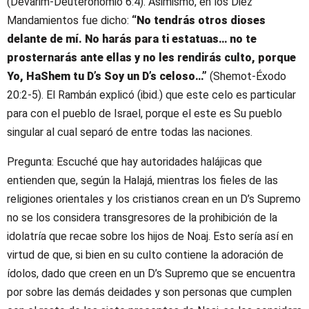
(Devarim-Deuteronomio 6:4). Asimismo, en los Diez
Mandamientos fue dicho:
“No tendrás otros dioses
delante de mí. No harás para ti estatuas… no te
prosternarás ante ellas y no les rendirás culto, porque
Yo, HaShem tu D’s Soy un D’s celoso…”
(Shemot-Éxodo
20:2-5). El Rambán explicó (ibid.) que este celo es particular
para con el pueblo de Israel, porque el este es Su pueblo
singular al cual separó de entre todas las naciones.
Pregunta: Escuché que hay autoridades halájicas que
entienden que, según la Halajá, mientras los fieles de las
religiones orientales y los cristianos crean en un D’s Supremo
no se los considera transgresores de la prohibición de la
idolatría que recae sobre los hijos de Noaj. Esto sería así en
virtud de que, si bien en su culto contiene la adoración de
ídolos, dado que creen en un D’s Supremo que se encuentra
por sobre las demás deidades y son personas que cumplen