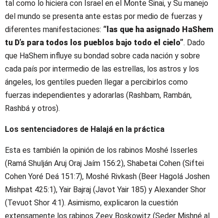
tal como lo hiciera con Israel en el Monte Sinai, y Su manejo
del mundo se presenta ante estas por medio de fuerzas y
diferentes manifestaciones:
“las que ha asignado HaShem
tu D’s para todos los pueblos bajo todo el cielo”
. Dado
que HaShem influye su bondad sobre cada nación y sobre
cada país por intermedio de las estrellas, los astros y los
ángeles, los gentiles pueden llegar a percibirlos como
fuerzas independientes y adorarlas (Rashbam, Rambán,
Rashbá y otros).
Los sentenciadores de Halajá en la práctica
Esta es también la opinión de los rabinos Moshé Isserles
(Ramá Shulján Aruj Oraj Jaím 156:2), Shabetai Cohen (Siftei
Cohen Yoré Deá 151:7), Moshé Rivkash (Beer Hagolá Joshen
Mishpat 425:1), Yair Bajraj (Javot Yair 185) y Alexander Shor
(Tevuot Shor 4:1). Asimismo, explicaron la cuestión
extensamente los rabinos Zeev Boskowitz (Seder Mishné al