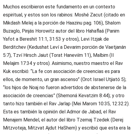
Muchos escribieron este fundamento en un contexto
espiritual, y estos son los rabinos: Moshé Zacut (citado en
Mikdash Melej a la porción de Haazinu pag. 106), Shalom
Buzaglo, Pinjás Horowitz autor del libro Hahaflaá (Panim
Yafot a Bereshit 11:1, 31:53 y otros), Levi Itzjak de
Berditchev (Kedushat Leví a Devarim porción de Vaetjanán
5:7), Tzví Hirsch Jaiut (Torat Haneviím 11), Malbim (II
Melajim 17:34 y otros). Asimismo, nuestro maestro el Rav
Kuk escribió: “La fe con asociación de creencias es para
ellos, de momento, un gran ascenso” (Orot Israel Utjiató 5);
“los hijos de Noaj no fueron advertidos de abstenerse de la
asociación de creencias” (Shemoná Kevatzim 8:44); y otro
tanto hizo también el Rav Jarlap (Mei Marom 10:35, 12:32:2).
Esta es también la opinión del Admor de Jabad, el Rav
Menajem Mendel, el autor del libro Tzemaj Tzedek (Derej
Mitzvoteja, Mitzvat Ajdut HaShem) y escribió que esta era la