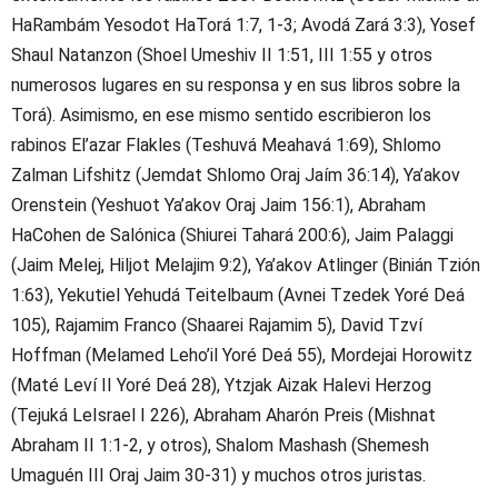
HaRambám Yesodot HaTorá 1:7, 1-3; Avodá Zará 3:3), Yosef
Shaul Natanzon (Shoel Umeshiv II 1:51, III 1:55 y otros
numerosos lugares en su responsa y en sus libros sobre la
Torá). Asimismo, en ese mismo sentido escribieron los
rabinos El’azar Flakles (Teshuvá Meahavá 1:69), Shlomo
Zalman Lifshitz (Jemdat Shlomo Oraj Jaím 36:14), Ya’akov
Orenstein (Yeshuot Ya’akov Oraj Jaim 156:1), Abraham
HaCohen de Salónica (Shiurei Tahará 200:6), Jaim Palaggi
(Jaim Melej, Hiljot Melajim 9:2), Ya’akov Atlinger (Binián Tzión
1:63), Yekutiel Yehudá Teitelbaum (Avnei Tzedek Yoré Deá
105), Rajamim Franco (Shaarei Rajamim 5), David Tzví
Hoffman (Melamed Leho’il Yoré Deá 55), Mordejai Horowitz
(Maté Leví II Yoré Deá 28), Ytzjak Aizak Halevi Herzog
(Tejuká LeIsrael I 226), Abraham Aharón Preis (Mishnat
Abraham II 1:1-2, y otros), Shalom Mashash (Shemesh
Umaguén III Oraj Jaim 30-31) y muchos otros juristas.