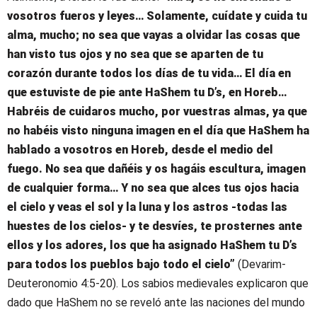
vosotros fueros y leyes… Solamente, cuídate y cuida tu
alma, mucho; no sea que vayas a olvidar las cosas que
han visto tus ojos y no sea que se aparten de tu
corazón durante todos los días de tu vida… El día en
que estuviste de pie ante HaShem tu D’s, en Horeb…
Habréis de cuidaros mucho, por vuestras almas, ya que
no habéis visto ninguna imagen en el día que HaShem ha
hablado a vosotros en Horeb, desde el medio del
fuego. No sea que dañéis y os hagáis escultura, imagen
de cualquier forma… Y no sea que alces tus ojos hacia
el cielo y veas el sol y la luna y los astros -todas las
huestes de los cielos- y te desvíes, te prosternes ante
ellos y los adores, los que ha asignado HaShem tu D’s
para todos los pueblos bajo todo el cielo”
(Devarim-
Deuteronomio 4:5-20). Los sabios medievales explicaron que
dado que HaShem no se reveló ante las naciones del mundo