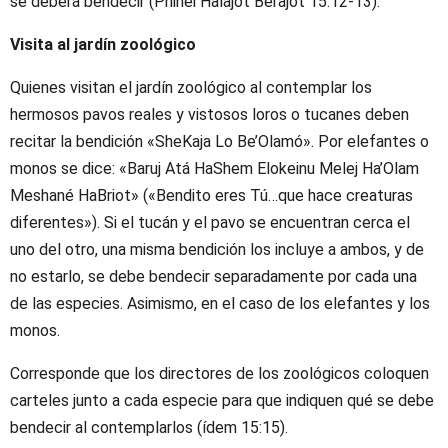
se deberá bendecir (Pninei Halajot Berajot 15:12-13).
Visita al jardín zoológico
Quienes visitan el jardín zoológico al contemplar los
hermosos pavos reales y vistosos loros o tucanes deben
recitar la bendición «SheKaja Lo Be’Olamó». Por elefantes o
monos se dice: «Baruj Atá HaShem Elokeinu Melej Ha’Olam
Meshané HaBriot» («Bendito eres Tú…que hace creaturas
diferentes»). Si el tucán y el pavo se encuentran cerca el
uno del otro, una misma bendición los incluye a ambos, y de
no estarlo, se debe bendecir separadamente por cada una
de las especies. Asimismo, en el caso de los elefantes y los
monos.
Corresponde que los directores de los zoológicos coloquen
carteles junto a cada especie para que indiquen qué se debe
bendecir al contemplarlos (ídem 15:15).