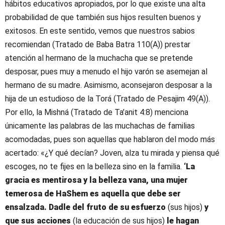
hábitos educativos apropiados, por lo que existe una alta
probabilidad de que también sus hijos resulten buenos y
exitosos. En este sentido, vemos que nuestros sabios
recomiendan (Tratado de Baba Batra 110(A)) prestar
atención al hermano de la muchacha que se pretende
desposar, pues muy a menudo el hijo varón se asemejan al
hermano de su madre. Asimismo, aconsejaron desposar a la
hija de un estudioso de la Torá (Tratado de Pesajim 49(A)).
Por ello, la Mishná (Tratado de Ta’anit 4:8) menciona
únicamente las palabras de las muchachas de familias
acomodadas, pues son aquellas que hablaron del modo más
acertado: «¿Y qué decían? Joven, alza tu mirada y piensa qué
escoges, no te fijes en la belleza sino en la familia.
‘La
gracia es mentirosa y la belleza vana, una mujer
temerosa de HaShem es aquella que debe ser
ensalzada. Dadle del fruto de su esfuerzo
(sus hijos)
y
que sus acciones
(la educación de sus hijos)
le hagan