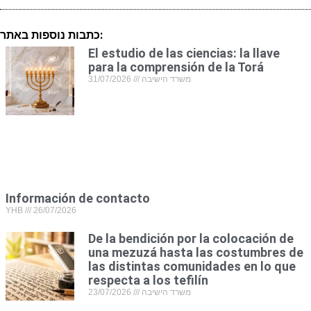
כתבות נוספות באתר:
El estudio de las ciencias: la llave
para la comprensión de la Torá
31/07/2026
משרד הישיבה
Información de contacto
YHB
26/07/2026
De la bendición por la colocación de
una mezuzá hasta las costumbres de
las distintas comunidades en lo que
respecta a los tefilín
23/07/2026
משרד הישיבה