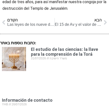
edad de tres años, para así manifestar nuestra congoja por la
destrucción del Templo de Jerusalém.
הבא
הקודם
Las leyes de los nueve días
El 15 de Av y el valor de la familia
כתבות נוספות באתר:
El estudio de las ciencias: la llave
para la comprensión de la Torá
31/07/2026
משרד הישיבה
Información de contacto
YHB
26/07/2026