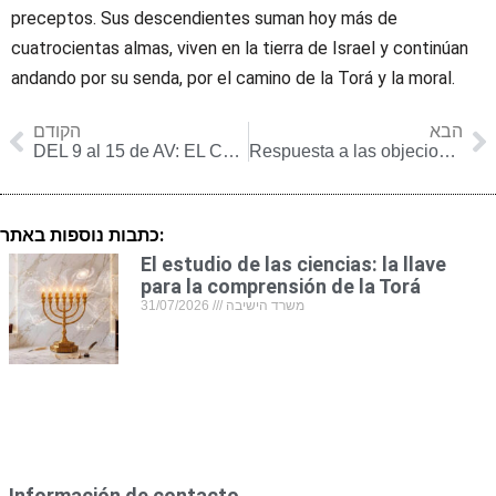
preceptos. Sus descendientes suman hoy más de
cuatrocientas almas, viven en la tierra de Israel y continúan
andando por su senda, por el camino de la Torá y la moral.
הבא
הקודם
DEL 9 al 15 de AV: EL CAMINO DE LA UNIDAD JUDÍA
Respuesta a las objeciones que se me hicieron respecto de mi actitud hacia los reformistas
כתבות נוספות באתר:
El estudio de las ciencias: la llave
para la comprensión de la Torá
31/07/2026
משרד הישיבה
Información de contacto