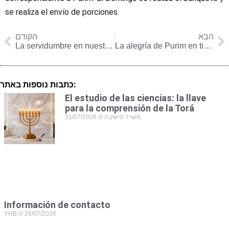
se realiza el envío de porciones.
הבא
הקודם
La servidumbre en nuestros días
La alegría de Purim en tiempos de Corona
כתבות נוספות באתר:
El estudio de las ciencias: la llave
para la comprensión de la Torá
31/07/2026
משרד הישיבה
Información de contacto
YHB
26/07/2026