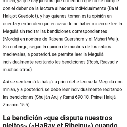
minián, ya que hay juristas que entienden que no se cumple
con el deber de la lectura al hacerlo individualmente (Ba’al
Halajot Guedolot), y hay quienes toman esta opinión en
cuenta y entienden que en caso de no haber minián se lee la
Meguilá sin recitar las bendiciones correspondientes
(Mordeji en nombre de Rabenu Guershom y el Maharí Weil).
Sin embargo, según la opinión de muchos de los sabios
medievales, a posteriori, se permite leer la Meguilá
individualmente recitando las bendiciones (Rosh, Raavad y
muchos otros).
Así se sentenció la halajá: a priori debe leerse la Meguilá con
minián, y a posteriori, se debe leer individualmente recitando
las bendiciones (Shulján Aruj y Ramá 690:18, Pninei Halajá
Zmanim 15:5).
La bendición «que disputa nuestros
pleitos» («HaRav et Ribeinu») cuando