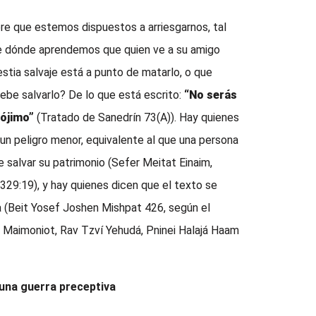
ere que estemos dispuestos a arriesgarnos, tal
De dónde aprendemos que quien ve a su amigo
estia salvaje está a punto de matarlo, o que
debe salvarlo? De lo que está escrito:
“No serás
rójimo”
(Tratado de Sanedrín 73(A)). Hay quienes
 un peligro menor, equivalente al que una persona
e salvar su patrimonio (Sefer Meitat Einaim,
 329:19), y hay quienes dicen que el texto se
ia (Beit Yosef Joshen Mishpat 426, según el
Maimoniot, Rav Tzví Yehudá, Pninei Halajá Haam
 una guerra preceptiva