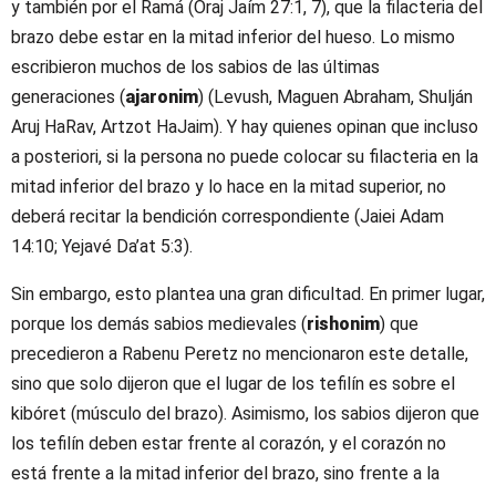
y también por el Ramá (Oraj Jaím 27:1, 7), que la filacteria del
brazo debe estar en la mitad inferior del hueso. Lo mismo
escribieron muchos de los sabios de las últimas
generaciones (
ajaronim
) (Levush, Maguen Abraham, Shulján
Aruj HaRav, Artzot HaJaim). Y hay quienes opinan que incluso
a posteriori, si la persona no puede colocar su filacteria en la
mitad inferior del brazo y lo hace en la mitad superior, no
deberá recitar la bendición correspondiente (Jaiei Adam
14:10; Yejavé Da’at 5:3).
Sin embargo, esto plantea una gran dificultad. En primer lugar,
porque los demás sabios medievales (
rishonim
) que
precedieron a Rabenu Peretz no mencionaron este detalle,
sino que solo dijeron que el lugar de los tefilín es sobre el
kibóret (músculo del brazo). Asimismo, los sabios dijeron que
los tefilín deben estar frente al corazón, y el corazón no
está frente a la mitad inferior del brazo, sino frente a la