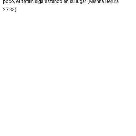
poco, el tefilín siga estando en su lugar (Mishná Berurá
27:33).