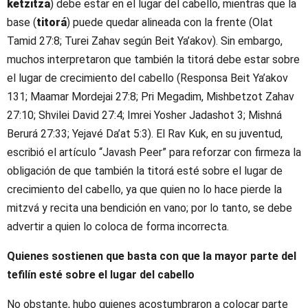
ketzitzá
) debe estar en el lugar del cabello, mientras que la
base (
titorá
) puede quedar alineada con la frente (Olat
Tamid 27:8; Turei Zahav según Beit Ya’akov). Sin embargo,
muchos interpretaron que también la titorá debe estar sobre
el lugar de crecimiento del cabello (Responsa Beit Ya’akov
131; Maamar Mordejai 27:8; Pri Megadim, Mishbetzot Zahav
27:10; Shvilei David 27:4; Imrei Yosher Jadashot 3; Mishná
Berurá 27:33; Yejavé Da’at 5:3). El Rav Kuk, en su juventud,
escribió el artículo “Javash Peer” para reforzar con firmeza la
obligación de que también la titorá esté sobre el lugar de
crecimiento del cabello, ya que quien no lo hace pierde la
mitzvá y recita una bendición en vano; por lo tanto, se debe
advertir a quien lo coloca de forma incorrecta.
Quienes sostienen que basta con que la mayor parte del
tefilín esté sobre el lugar del cabello
No obstante, hubo quienes acostumbraron a colocar parte