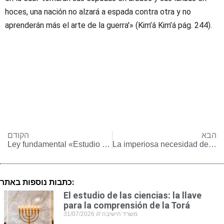
hoces, una nación no alzará a espada contra otra y no
aprenderán más el arte de la guerra'» (Kim’á Kim’á pág. 244).
הבא
הקודם
Ley fundamental «Estudio de la Torá» y el Rabino Jaim Drukman, de bendita memoria
La imperiosa necesidad de efectuar reformas en el sistema judicial israelí
כתבות נוספות באתר:
El estudio de las ciencias: la llave
para la comprensión de la Torá
31/07/2026
משרד הישיבה