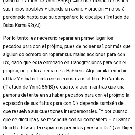
(Mishná Tratado de Yomá 85(B)). Aunque ofrende todos los
sacrificios posibles y abunde en ayuno y oración – no será
perdonado hasta que su compañero lo disculpe (Tratado de
Baba Kama 92(A)).
Por lo tanto, es necesario reparar en primer lugar los
pecados para con el prójimo, pues de no ser así, por más que
alguien se esmere en reparar sus malas acciones para con
D’s, dado que está enredado en transgresiones para con el
prójimo, no podrá acercarse a HaShem. Algo similar escribió
el Rav Yoshiahu Pinto en su comentario al libro Ein Ya’akov
(Tratado de Yomá 85(B)) e cuanto a que mientras que una
persona detente en su haber pecados para con el prójimo la
expiación de sus faltas para con D’s depende también de
que resuelva sus cuestiones interpersonales. “Y por cuanto
que se disculpa y se reconcilia con su compañero – el Santo
Bendito Él acepta expiar sus pecados para con D’s” (ver Birjei