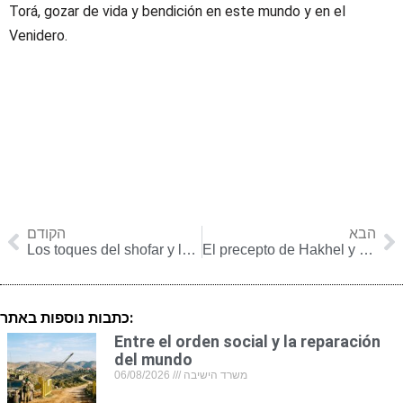
Torá, gozar de vida y bendición en este mundo y en el
Venidero.
הבא
הקודם
Los toques del shofar y la coronación de HaShem
El precepto de Hakhel y la unidad del pueblo
כתבות נוספות באתר:
Entre el orden social y la reparación
del mundo
06/08/2026
משרד הישיבה