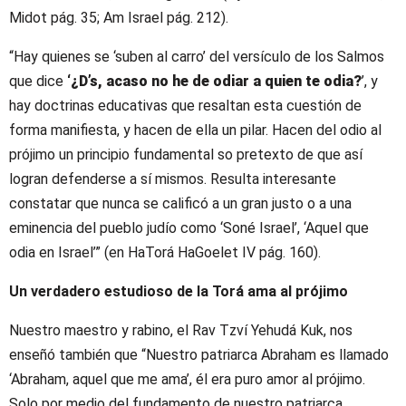
Midot pág. 35; Am Israel pág. 212).
“Hay quienes se ‘suben al carro’ del versículo de los Salmos
que dice
‘¿D’s, acaso no he de odiar a quien te odia?
’, y
hay doctrinas educativas que resaltan esta cuestión de
forma manifiesta, y hacen de ella un pilar. Hacen del odio al
prójimo un principio fundamental so pretexto de que así
logran defenderse a sí mismos. Resulta interesante
constatar que nunca se calificó a un gran justo o a una
eminencia del pueblo judío como ‘Soné Israel’, ‘Aquel que
odia en Israel’” (en HaTorá HaGoelet IV pág. 160).
Un verdadero estudioso de la Torá ama al prójimo
Nuestro maestro y rabino, el Rav Tzví Yehudá Kuk, nos
enseñó también que “Nuestro patriarca Abraham es llamado
‘Abraham, aquel que me ama’, él era puro amor al prójimo.
Solo por medio del fundamento de nuestro patriarca