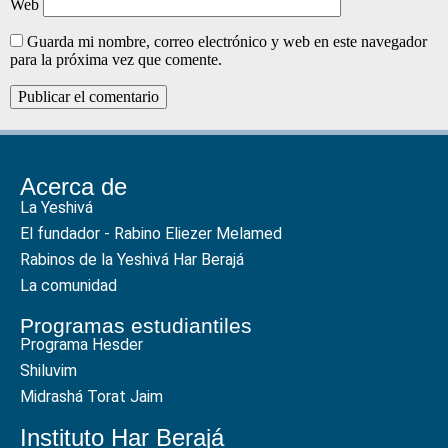
Web
Guarda mi nombre, correo electrónico y web en este navegador
para la próxima vez que comente.
Acerca de
La Yeshivá
El fundador - Rabino Eliezer Melamed
Rabinos de la Yeshivá Har Berajá
La comunidad
Programas estudiantiles
Programa Hesder
Shiluvim
Midrashá Torat Jaim
Instituto Har Berajá