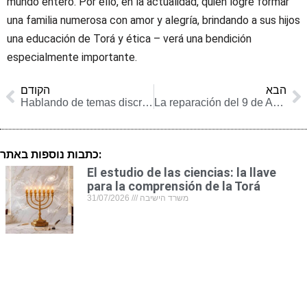
mundo entero. Por ello, en la actualidad, quien logre formar
una familia numerosa con amor y alegría, brindando a sus hijos
una educación de Torá y ética – verá una bendición
especialmente importante.
הבא
הקודם
Hablando de temas discretos
La reparación del 9 de Av y las leyes del ayuno cuando comienza al concluir el Shabat
כתבות נוספות באתר:
El estudio de las ciencias: la llave
para la comprensión de la Torá
31/07/2026
משרד הישיבה