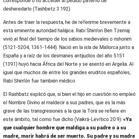
corresponde o no acceder al pedido paterno de
desheredarlo (Tashbetz 3:192).
Antes de traer la respuesta, he de referirme brevemente a
esta eminente autoridad halájica. Rabí Shim’on Ben Tzemaj
vivió al final del tiempo de los sabios medievales o rishonim
(5121-5204, 1361-1444). Nació en la isla de Mallorca junto a
España y a raíz de los desmanes antijudíos del año 5151
(1391) huyó hacia África del Norte y se asentó en Argelia. Al
igual que muchos de entre los grandes eruditos españoles,
Rabí Shim’ón fue también médico.
El Rashbatz explicó que, si bien el hijo en cuestión no empleó
el Nombre Divino al maldecir a sus padres, que es la más
grave de las transgresiones a la que la Torá se refiere en
este ámbito, tal como fue dicho (Vaikrá-Levítico 20:9):
«Ya
que cualquier hombre que maldiga a su padre o a su
madre, morir habrá de ser muerto. Su padre y su madre