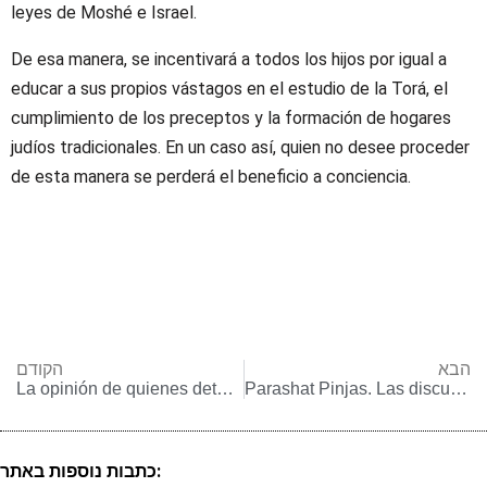
leyes de Moshé e Israel.
De esa manera, se incentivará a todos los hijos por igual a
educar a sus propios vástagos en el estudio de la Torá, el
cumplimiento de los preceptos y la formación de hogares
judíos tradicionales. En un caso así, quien no desee proceder
de esta manera se perderá el beneficio a conciencia.
הבא
הקודם
La opinión de quienes detentan una actitud flexible en lo referente a la conversión
Parashat Pinjas. Las discusiones que surgieron en torno al Rabino Moshé Fainstein en virtud de sus autorizaciones halájicas
כתבות נוספות באתר: